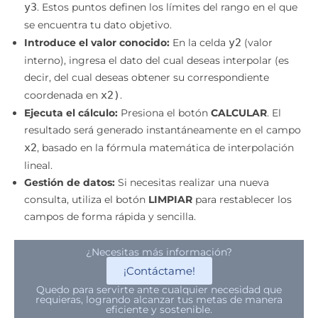
y3
. Estos puntos definen los límites del rango en el que
se encuentra tu dato objetivo.
Introduce el valor conocido:
En la celda
y2
(valor
interno), ingresa el dato del cual deseas interpolar (es
decir, del cual deseas obtener su correspondiente
coordenada en
x2)
.
Ejecuta el cálculo:
Presiona el botón
CALCULAR
. El
resultado será generado instantáneamente en el campo
x2
, basado en la fórmula matemática de interpolación
lineal.
Gestión de datos:
Si necesitas realizar una nueva
consulta, utiliza el botón
LIMPIAR
para restablecer los
campos de forma rápida y sencilla.
¿Necesitas más información?
¡Contáctame!
Quedo para servirte ante cualquier necesidad que
requieras, logrando alcanzar tus metas de manera
eficiente y sostenible.