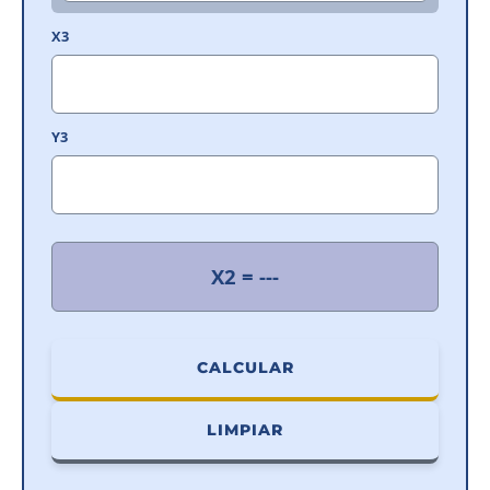
X3
Y3
X2 = ---
CALCULAR
LIMPIAR