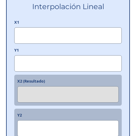
Interpolación Lineal
X1
Y1
X2 (Resultado)
Y2